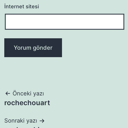
İnternet sitesi
Yazı
Önceki yazı
rochechouart
gezinmesi
Sonraki yazı