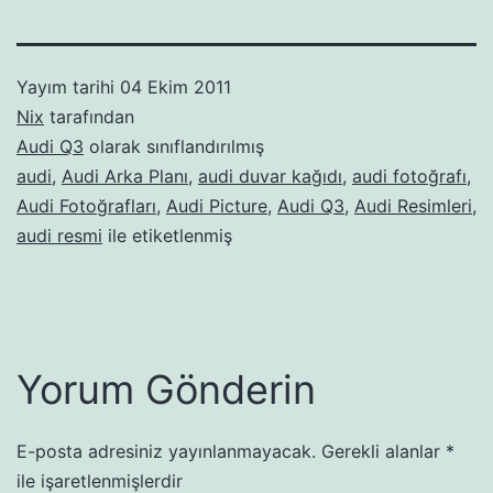
Yayım tarihi
04 Ekim 2011
Nix
tarafından
Audi Q3
olarak sınıflandırılmış
audi
,
Audi Arka Planı
,
audi duvar kağıdı
,
audi fotoğrafı
,
Audi Fotoğrafları
,
Audi Picture
,
Audi Q3
,
Audi Resimleri
,
audi resmi
ile etiketlenmiş
Yorum Gönderin
E-posta adresiniz yayınlanmayacak.
Gerekli alanlar
*
ile işaretlenmişlerdir