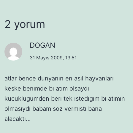
2 yorum
DOGAN
31 Mayıs 2009, 13:51
atlar bence dunyanın en asıl hayvanları
keske benımde bı atım olsaydı
kucuklugumden berı tek ıstedıgım bı atımın
olmasıydı babam soz vermıstı bana
alacaktı…