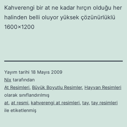
Kahverengi bir at ne kadar hırçın olduğu her
halinden belli oluyor yüksek çözünürlüklü
1600×1200
Yayım tarihi
18 Mayıs 2009
Nix
tarafından
At Resimleri
,
Büyük Boyutlu Resimler
,
Hayvan Resimleri
olarak sınıflandırılmış
at
,
at resmi
,
kahverengi at resimleri
,
tay
,
tay resimleri
ile etiketlenmiş