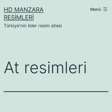
İçeriğe
HD MANZARA
Menü
geç
RESIMLERI
Türkiye'nin lider resim sitesi
At resimleri