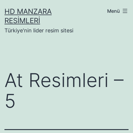
İçeriğe
HD MANZARA
Menü
geç
RESIMLERI
Türkiye'nin lider resim sitesi
At Resimleri –
5