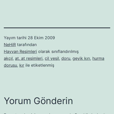
Yayım tarihi
28 Ekim 2009
NeHiR
tarafından
Hayvan Resimleri
olarak sınıflandırılmış
akçıl
,
at. at resimleri
,
çil yeşil
,
doru
,
geyik kırı
,
hurma
dorusu
,
kır
ile etiketlenmiş
Yorum Gönderin