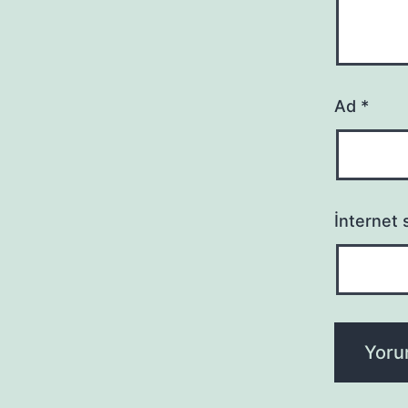
Ad
*
İnternet s