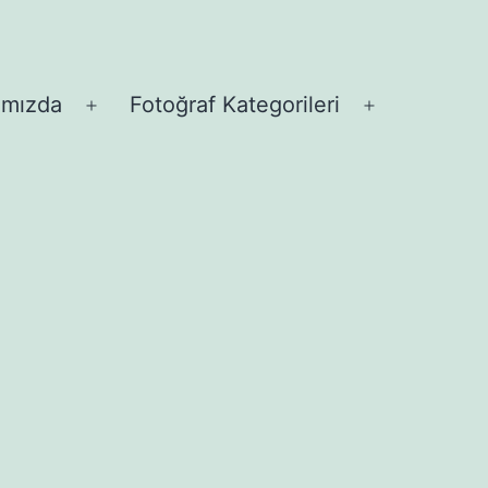
ımızda
Fotoğraf Kategorileri
Menüyü
Menüyü
aç
aç