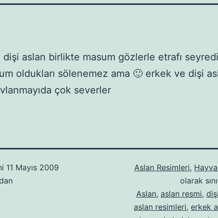
 dişi aslan birlikte masum gözlerle etrafı seyredi
m oldukları sölenemez ama 🙂 erkek ve dişi as
 avlanmayıda çok severler
hi
11 Mayıs 2009
Aslan Resimleri
,
Hayvan
ndan
olarak sını
Aslan
,
aslan resmi
,
diş
aslan resimleri
,
erkek a