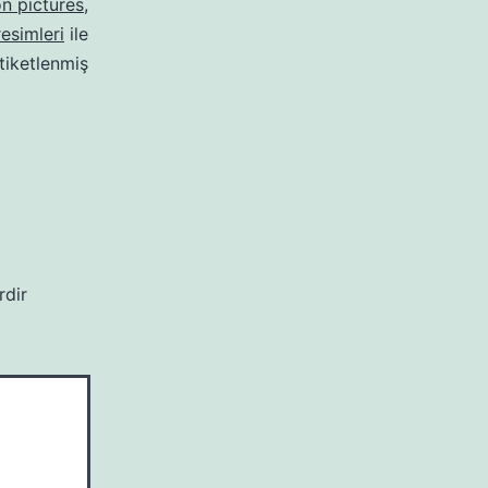
on pictures
,
resimleri
ile
tiketlenmiş
rdir