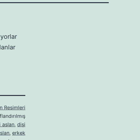
yorlar
lanlar
 Resimleri
flandırılmış
i aslan
,
dişi
slan
,
erkek