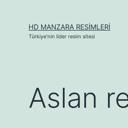
İçeriğe
geç
HD MANZARA RESIMLERI
Türkiye'nin lider resim sitesi
Aslan r