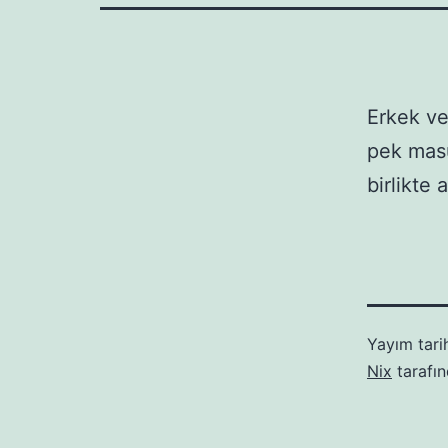
Erkek ve
pek masu
birlikte
Yayım tari
Nix
tarafı