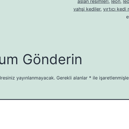
aslan resimleri
,
leon
,
le
vahşi kediler
,
yırtıcı kedi 
e
um Gönderin
resiniz yayınlanmayacak.
Gerekli alanlar
*
ile işaretlenmişle