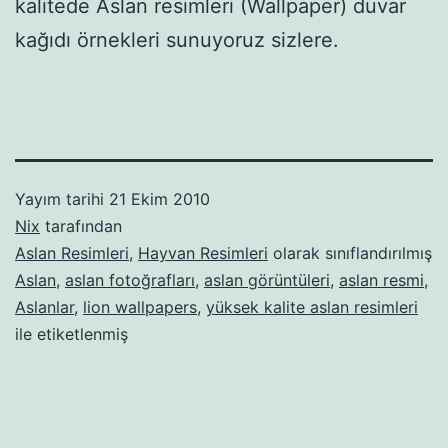
kalitede Aslan resimleri (Wallpaper) duvar
kağıdı örnekleri sunuyoruz sizlere.
Yayım tarihi
21 Ekim 2010
Nix
tarafından
Aslan Resimleri
,
Hayvan Resimleri
olarak sınıflandırılmış
Aslan
,
aslan fotoğrafları
,
aslan görüntüleri
,
aslan resmi
,
Aslanlar
,
lion wallpapers
,
yüksek kalite aslan resimleri
ile etiketlenmiş