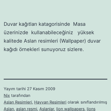
Duvar kağıtları katagorisinde Masa
üzerinizde kullanabileceğiniz yüksek
kalitede Aslan resimleri (Wallpaper) duvar
kağıdı örnekleri sunuyoruz sizlere.
Yayım tarihi
27 Kasım 2009
Nix
tarafından
Aslan Resimleri
,
Hayvan Resimleri
olarak sınıflandırılmış
Aslan
,
aslan resmi
,
Aslanlar
,
lion wallpapers
,
lions