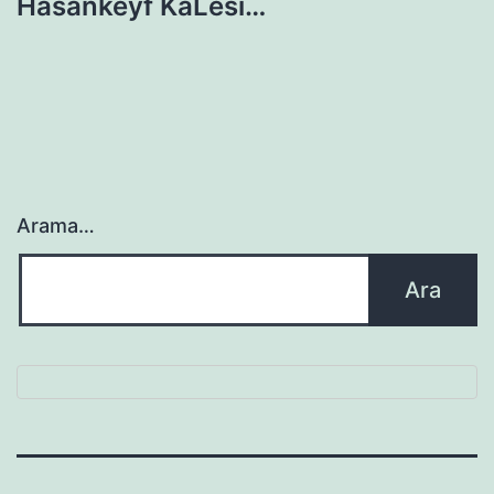
Hasankeyf KaLesi…
Arama…