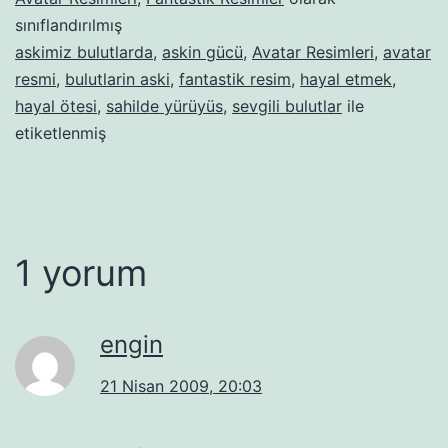
sınıflandırılmış
askimiz bulutlarda
,
askin gücü
,
Avatar Resimleri
,
avatar
resmi
,
bulutlarin aski
,
fantastik resim
,
hayal etmek
,
hayal ötesi
,
sahilde yürüyüs
,
sevgili bulutlar
ile
etiketlenmiş
1 yorum
engin
21 Nisan 2009, 20:03