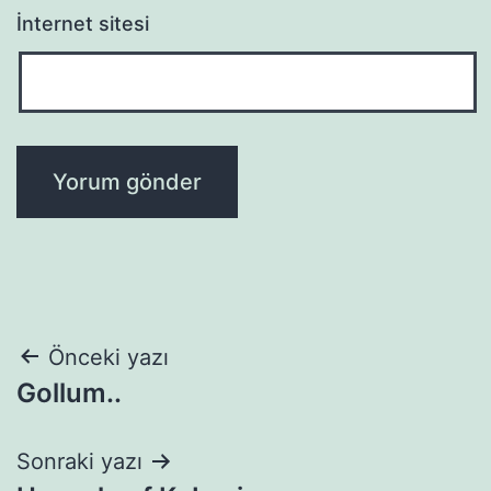
İnternet sitesi
Yazı
Önceki yazı
Gollum..
gezinmesi
Sonraki yazı