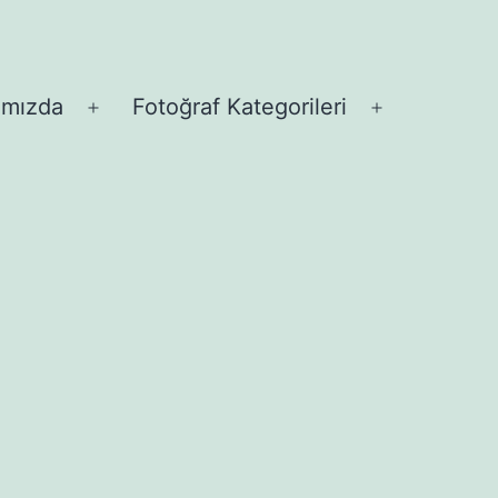
ımızda
Fotoğraf Kategorileri
Menüyü
Menüyü
aç
aç