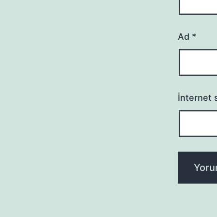
Ad
*
İnternet s