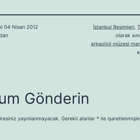
hi
04 Nisan 2012
İstanbul Resimleri
,
T
ndan
olarak sını
arkeoloji müzesi man
e
um Gönderin
resiniz yayınlanmayacak.
Gerekli alanlar
*
ile işaretlenmişle