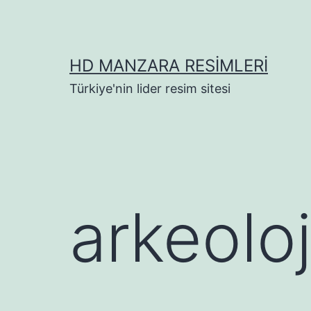
İçeriğe
geç
HD MANZARA RESIMLERI
Türkiye'nin lider resim sitesi
arkeolo