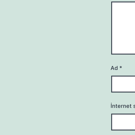
Ad
*
İnternet s