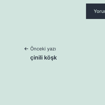
Yazı
Önceki yazı
çinili köşk
gezinmesi