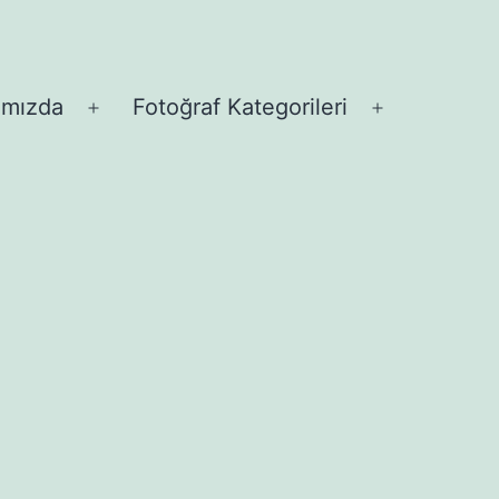
ımızda
Fotoğraf Kategorileri
Menüyü
Menüyü
aç
aç