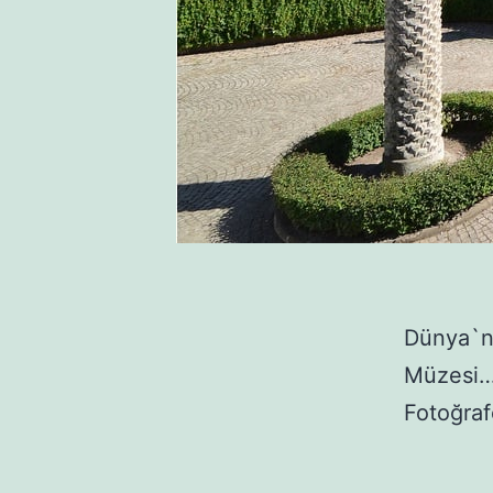
Dünya`nı
Müzesi
Fotoğra