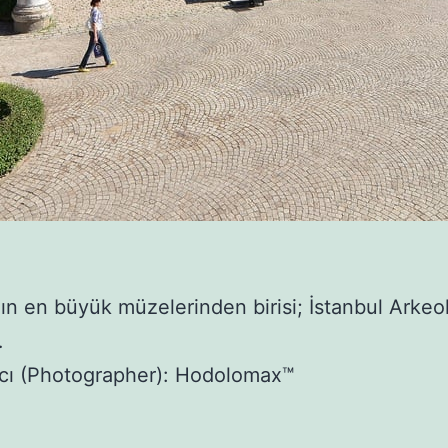
n en büyük müzelerinden birisi; İstanbul Arkeol
…
fcı (Photographer): Hodolomax™