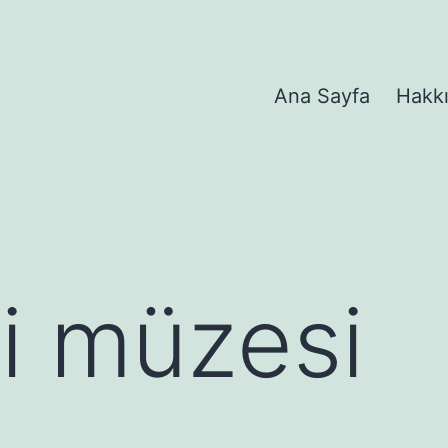
Ana Sayfa
Hakk
ji müzesi