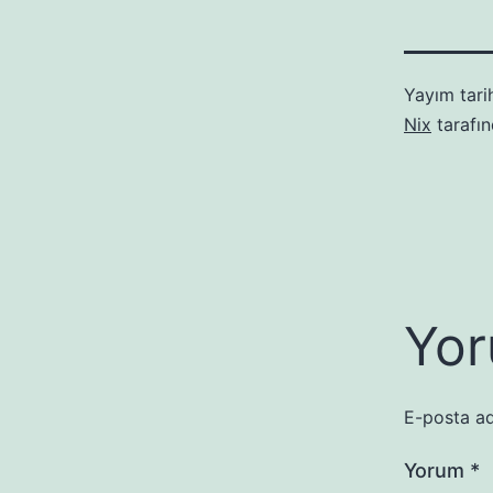
Yayım tari
Nix
tarafı
Yor
E-posta ad
Yorum
*