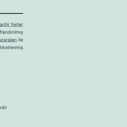
arihi Yerler
flandırılmış
zaraları
ile
tiketlenmiş
rdir