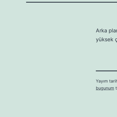
Arka pla
yüksek ç
Yayım tari
bugunum
t