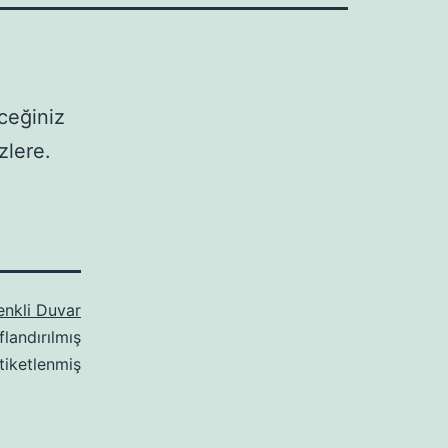
ceğiniz
zlere.
enkli Duvar
flandırılmış
tiketlenmiş