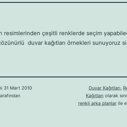
n resimlerinden çeşitli renklerde seçim yapabile
özünürlü duvar kağıtları örnekleri sunuyoruz si
hi
31 Mart 2010
Duvar Kağıtları
,
R
arafından
Kağıtları
olarak sını
renkli arka planlar
ile e