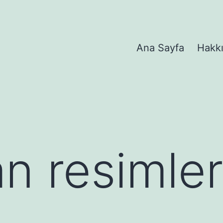
Ana Sayfa
Hakk
an resimle