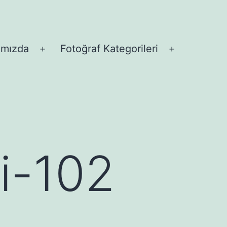
ımızda
Fotoğraf Kategorileri
Menüyü
Menüyü
aç
aç
ri-102