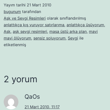
Yayım tarihi
21 Mart 2010
bugunum
tarafından
Aşk ve Sevgi Resimleri
olarak sınıflandırılmış
anlattıkça kış vuruyor satırlarıma
,
anlattıkça üşüyorum
,
Ask
,
aşk sevgi resimleri
,
masa üstü arka plan
,
mavi
mavi ölüyorum
,
sensiz soluyorum
,
Sevgi
ile
etiketlenmiş
2 yorum
QaOs
21 Mart 2010, 11:17