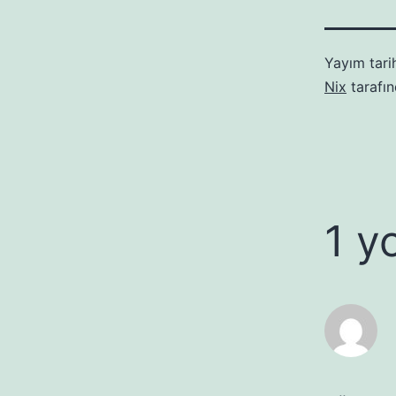
Yayım tari
Nix
tarafı
1 y