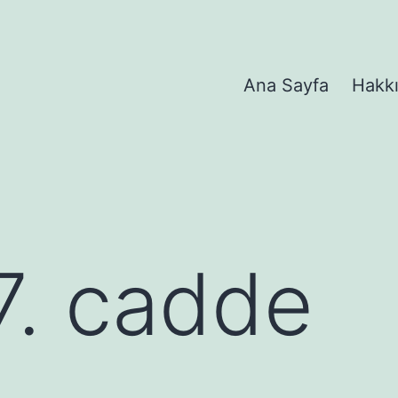
Ana Sayfa
Hakk
7. cadde