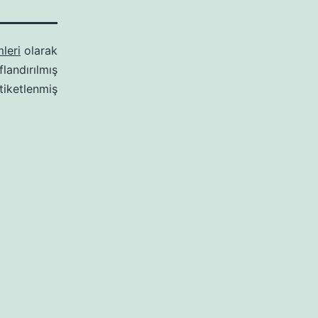
leri
olarak
ıflandırılmış
tiketlenmiş