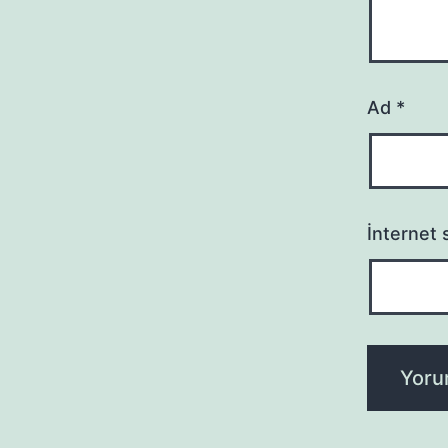
Ad
*
İnternet s