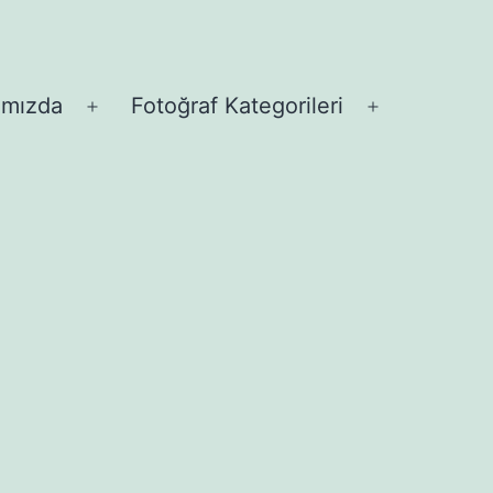
ımızda
Fotoğraf Kategorileri
Menüyü
Menüyü
aç
aç