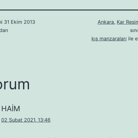
hi
31 Ekim 2013
Ankara
,
Kar Resim
ndan
sın
kış manzaraları
ile e
orum
HAİM
02 Şubat 2021, 13:46