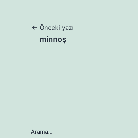
Yazı
Önceki yazı
minnoş
gezinmesi
Arama…