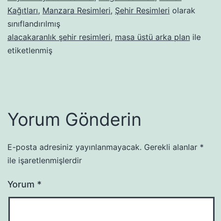
Kağıtları
,
Manzara Resimleri
,
Şehir Resimleri
olarak
sınıflandırılmış
alacakaranlık şehir resimleri
,
masa üstü arka plan
ile
etiketlenmiş
Yorum Gönderin
E-posta adresiniz yayınlanmayacak.
Gerekli alanlar
*
ile işaretlenmişlerdir
Yorum
*