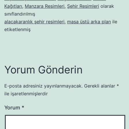
Kağıtları
,
Manzara Resimleri
,
Şehir Resimleri
olarak
sınıflandırılmış
alacakaranlık şehir resimleri
,
masa üstü arka plan
ile
etiketlenmiş
Yorum Gönderin
E-posta adresiniz yayınlanmayacak.
Gerekli alanlar
*
ile işaretlenmişlerdir
Yorum
*