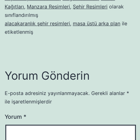
Kağıtları
,
Manzara Resimleri
,
Şehir Resimleri
olarak
sınıflandırılmış
alacakaranlık şehir resimleri
,
masa üstü arka plan
ile
etiketlenmiş
Yorum Gönderin
E-posta adresiniz yayınlanmayacak.
Gerekli alanlar
*
ile işaretlenmişlerdir
Yorum
*