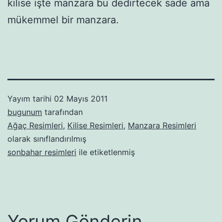
kilise işte manzara bu dedirtecek sade ama
mükemmel bir manzara.
Yayım tarihi
02 Mayıs 2011
bugunum
tarafından
Ağaç Resimleri
,
Kilise Resimleri
,
Manzara Resimleri
olarak sınıflandırılmış
sonbahar resimleri
ile etiketlenmiş
Yorum Gönderin