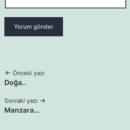
Yazı
Önceki yazı
Doğa..
gezinmesi
Sonraki yazı
Manzara…