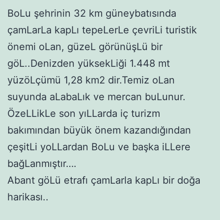
BoLu şehrinin 32 km güneybatısında
çamLarLa kapLı tepeLerLe çevriLi turistik
önemi oLan, güzeL görünüşLü bir
göL..Denizden yüksekLiği 1.448 mt
yüzöLçümü 1,28 km2 dir.Temiz oLan
suyunda aLabaLık ve mercan buLunur.
ÖzeLLikLe son yıLLarda iç turizm
bakımından büyük önem kazandığından
çeşitLi yoLLardan BoLu ve başka iLLere
bağLanmıştır….
Abant göLü etrafı çamLarla kapLı bir doğa
harikası..