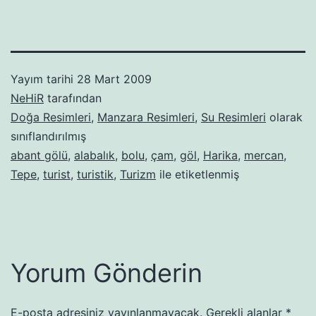
Yayım tarihi
28 Mart 2009
NeHiR
tarafından
Doğa Resimleri
,
Manzara Resimleri
,
Su Resimleri
olarak
sınıflandırılmış
abant gölü
,
alabalık
,
bolu
,
çam
,
göl
,
Harika
,
mercan
,
Tepe
,
turist
,
turistik
,
Turizm
ile etiketlenmiş
Yorum Gönderin
E-posta adresiniz yayınlanmayacak.
Gerekli alanlar
*