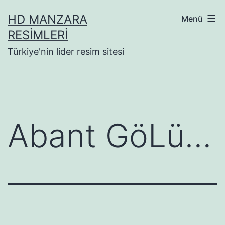
İçeriğe
HD MANZARA
Menü
geç
RESIMLERI
Türkiye'nin lider resim sitesi
Abant GöLü…