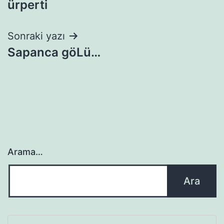
ürperti
gezinmesi
Sonraki yazı
Sapanca göLü…
Arama…