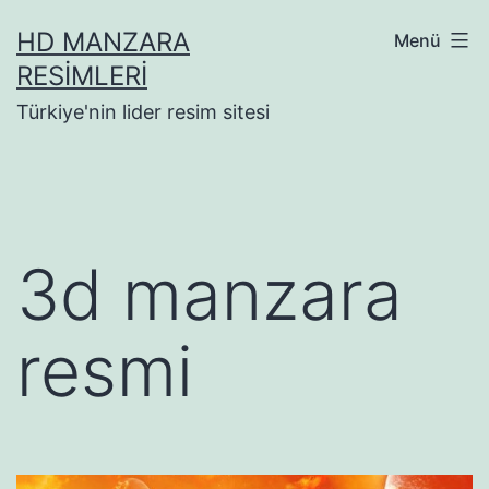
İçeriğe
HD MANZARA
Menü
geç
RESIMLERI
Türkiye'nin lider resim sitesi
3d manzara
resmi