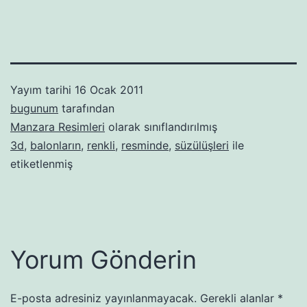
Yayım tarihi
16 Ocak 2011
bugunum
tarafından
Manzara Resimleri
olarak sınıflandırılmış
3d
,
balonların
,
renkli
,
resminde
,
süzülüşleri
ile
etiketlenmiş
Yorum Gönderin
E-posta adresiniz yayınlanmayacak.
Gerekli alanlar
*