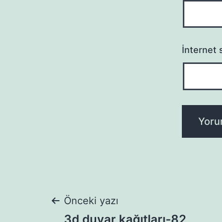
İnternet s
Yazı
Önceki yazı
3d duvar kağıtları-82