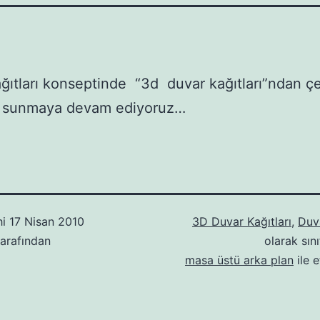
ğıtları konseptinde “3d duvar kağıtları”ndan çeş
r sunmaya devam ediyoruz…
hi
17 Nisan 2010
3D Duvar Kağıtları
,
Duva
arafından
olarak sını
masa üstü arka plan
ile e