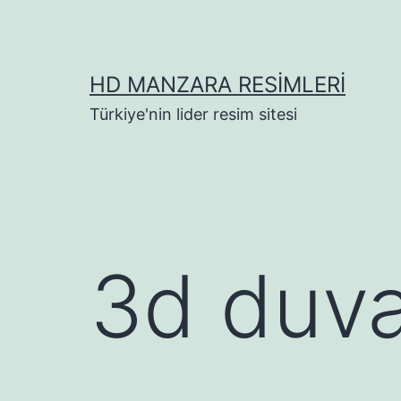
İçeriğe
geç
HD MANZARA RESIMLERI
Türkiye'nin lider resim sitesi
3d duva