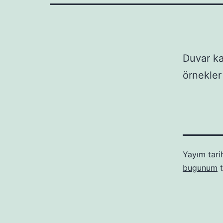
Duvar ka
örnekle
Yayım tari
bugunum
t