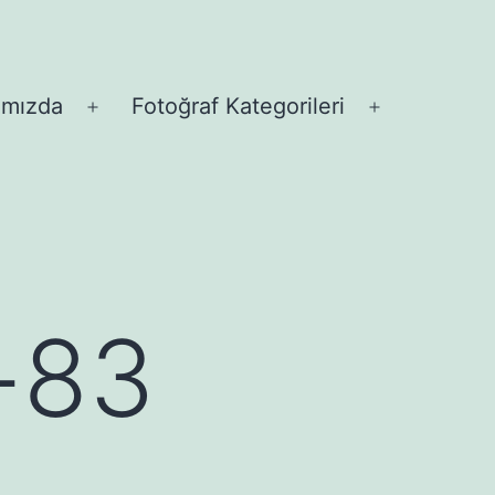
ımızda
Fotoğraf Kategorileri
Menüyü
Menüyü
aç
aç
ı-83