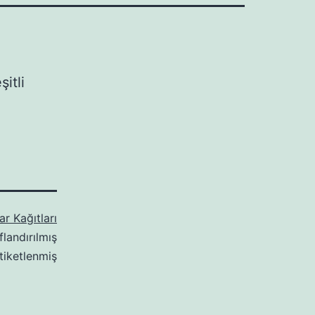
itli
r Kağıtları
flandırılmış
tiketlenmiş