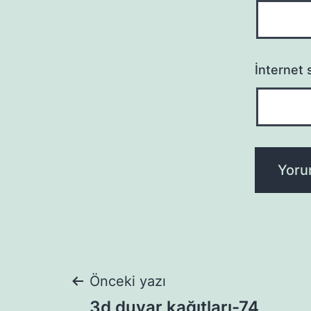
İnternet s
Yazı
Önceki yazı
3d duvar kağıtları-74