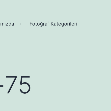
ımızda
Fotoğraf Kategorileri
Menüyü
Menüyü
aç
aç
-75