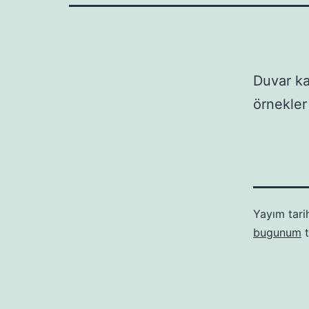
Duvar ka
örnekle
Yayım tari
bugunum
t