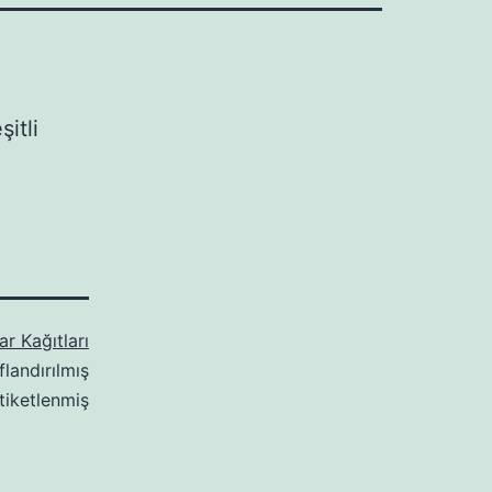
itli
r Kağıtları
flandırılmış
tiketlenmiş