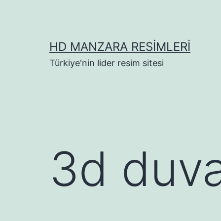
İçeriğe
geç
HD MANZARA RESIMLERI
Türkiye'nin lider resim sitesi
3d duva