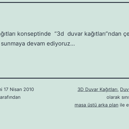
ğıtları konseptinde “3d duvar kağıtları”ndan çeş
r sunmaya devam ediyoruz…
hi
17 Nisan 2010
3D Duvar Kağıtları
,
Duva
arafından
olarak sını
masa üstü arka plan
ile e