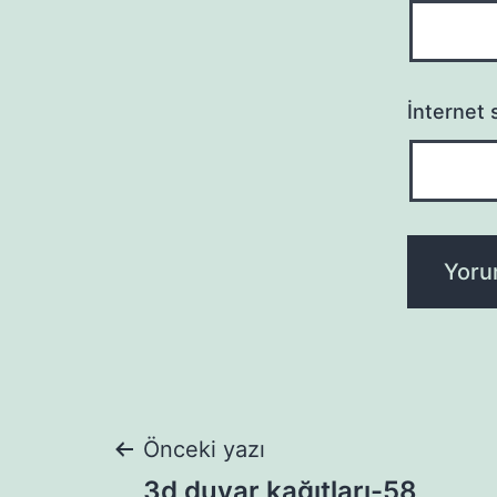
İnternet s
Yazı
Önceki yazı
3d duvar kağıtları-58