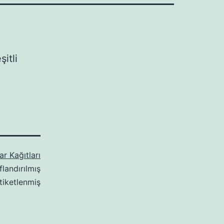
itli
r Kağıtları
flandırılmış
tiketlenmiş