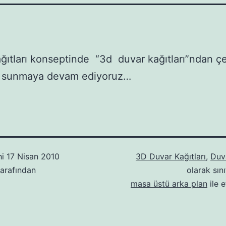
ğıtları konseptinde “3d duvar kağıtları”ndan çeş
r sunmaya devam ediyoruz…
hi
17 Nisan 2010
3D Duvar Kağıtları
,
Duva
arafından
olarak sını
masa üstü arka plan
ile e