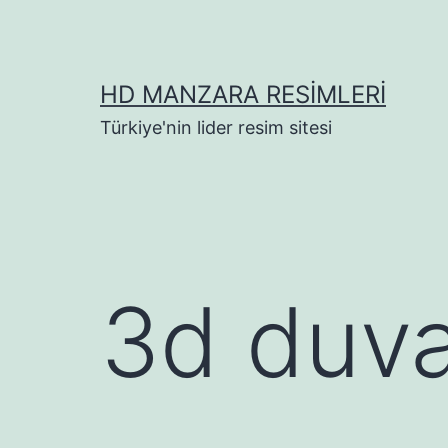
İçeriğe
geç
HD MANZARA RESIMLERI
Türkiye'nin lider resim sitesi
3d duva