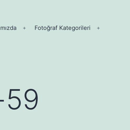
ımızda
Fotoğraf Kategorileri
Menüyü
Menüyü
aç
aç
ı-59