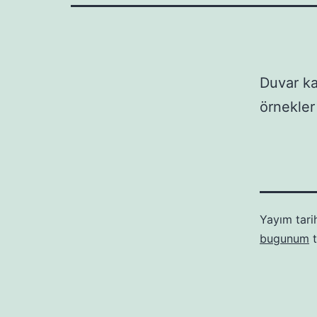
Duvar ka
örnekle
Yayım tari
bugunum
t