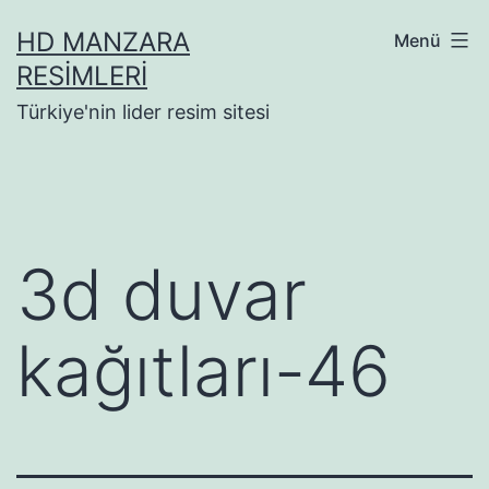
İçeriğe
HD MANZARA
Menü
geç
RESIMLERI
Türkiye'nin lider resim sitesi
3d duvar
kağıtları-46