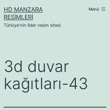
İçeriğe
HD MANZARA
Menü
geç
RESIMLERI
Türkiye'nin lider resim sitesi
3d duvar
kağıtları-43