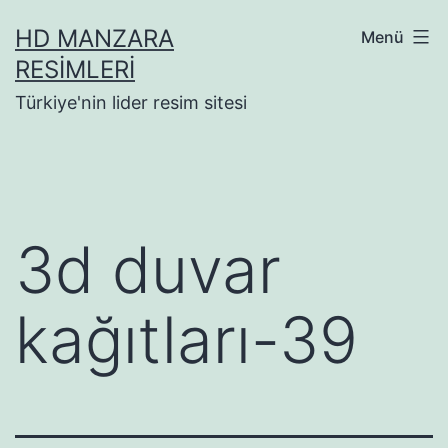
İçeriğe
HD MANZARA
Menü
geç
RESIMLERI
Türkiye'nin lider resim sitesi
3d duvar
kağıtları-39