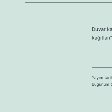
Duvar k
kağıtlar
Yayım tari
bugunum
t