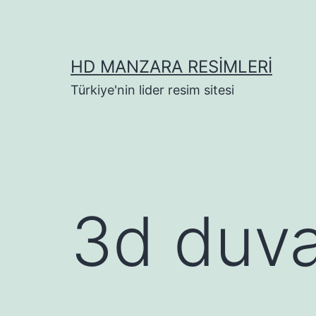
İçeriğe
geç
HD MANZARA RESIMLERI
Türkiye'nin lider resim sitesi
3d duva