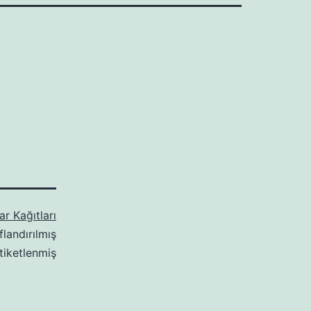
r Kağıtları
flandırılmış
tiketlenmiş