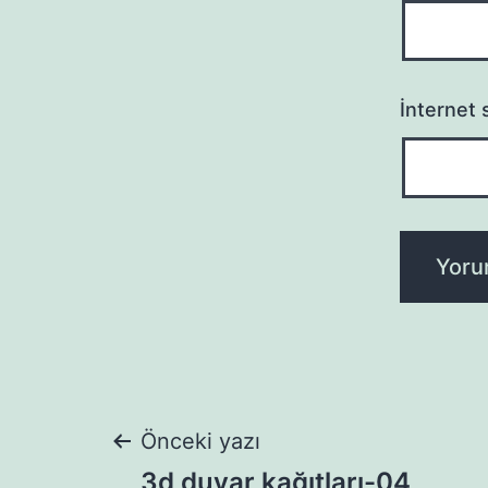
İnternet s
Yazı
Önceki yazı
3d duvar kağıtları-04