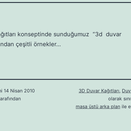
ağıtları konseptinde sunduğumuz “3d duvar
ı”ndan çeşitli örnekler…
hi
14 Nisan 2010
3D Duvar Kağıtları
,
Duva
arafından
olarak sını
masa üstü arka plan
ile e