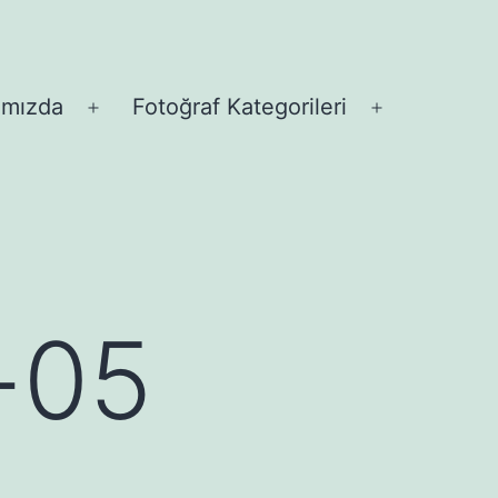
ımızda
Fotoğraf Kategorileri
Menüyü
Menüyü
aç
aç
ı-05