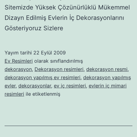
Sitemizde Yüksek Çözünürlüklü Mükemmel
Dizayn Edilmiş Evlerin İç Dekorasyonlarını
Gösteriyoruz Sizlere
Yayım tarihi
22 Eylül 2009
Ev Resimleri
olarak sınıflandırılmış
dekorasyon
,
Dekorasyon resimleri
,
dekorasyon resmi
,
dekorasyon yapılmış ev resimleri
,
dekorasyon yapılmış
evler
,
dekorasyonlar
,
ev iç resimleri
,
evlerin iç mimari
resimleri
ile etiketlenmiş