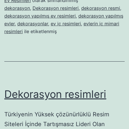
Ev Resimleri
olarak sınıflandırılmış
dekorasyon
,
Dekorasyon resimleri
,
dekorasyon resmi
,
dekorasyon yapılmış ev resimleri
,
dekorasyon yapılmış
evler
,
dekorasyonlar
,
ev iç resimleri
,
evlerin iç mimari
resimleri
ile etiketlenmiş
Dekorasyon resimleri
Türkiyenin Yüksek çözünürlüklü Resim
Siteleri İçinde Tartışmasız Lideri Olan