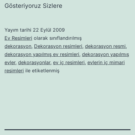
Gösteriyoruz Sizlere
Yayım tarihi
22 Eylül 2009
Ev Resimleri
olarak sınıflandırılmış
dekorasyon
,
Dekorasyon resimleri
,
dekorasyon resmi
,
dekorasyon yapılmış ev resimleri
,
dekorasyon yapılmış
evler
,
dekorasyonlar
,
ev iç resimleri
,
evlerin iç mimari
resimleri
ile etiketlenmiş