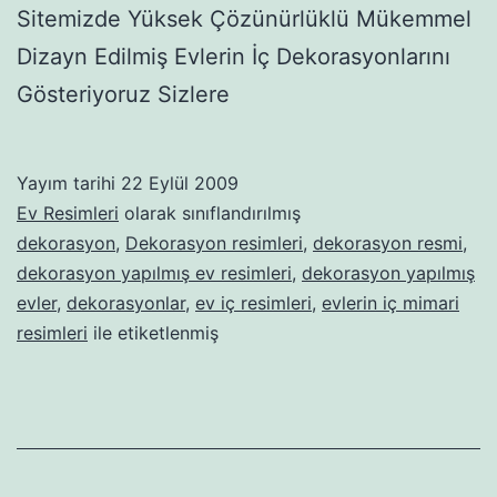
Sitemizde Yüksek Çözünürlüklü Mükemmel
Dizayn Edilmiş Evlerin İç Dekorasyonlarını
Gösteriyoruz Sizlere
Yayım tarihi
22 Eylül 2009
Ev Resimleri
olarak sınıflandırılmış
dekorasyon
,
Dekorasyon resimleri
,
dekorasyon resmi
,
dekorasyon yapılmış ev resimleri
,
dekorasyon yapılmış
evler
,
dekorasyonlar
,
ev iç resimleri
,
evlerin iç mimari
resimleri
ile etiketlenmiş