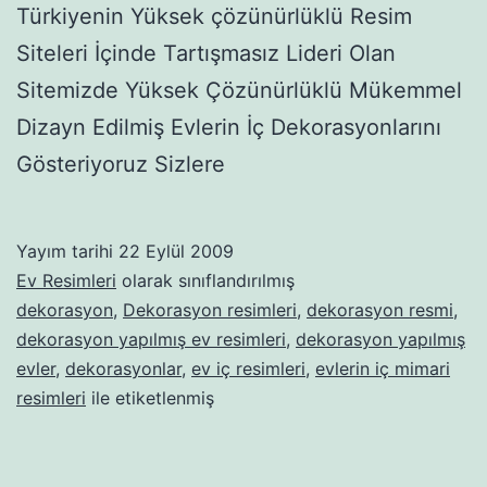
Türkiyenin Yüksek çözünürlüklü Resim
Siteleri İçinde Tartışmasız Lideri Olan
Sitemizde Yüksek Çözünürlüklü Mükemmel
Dizayn Edilmiş Evlerin İç Dekorasyonlarını
Gösteriyoruz Sizlere
Yayım tarihi
22 Eylül 2009
Ev Resimleri
olarak sınıflandırılmış
dekorasyon
,
Dekorasyon resimleri
,
dekorasyon resmi
,
dekorasyon yapılmış ev resimleri
,
dekorasyon yapılmış
evler
,
dekorasyonlar
,
ev iç resimleri
,
evlerin iç mimari
resimleri
ile etiketlenmiş