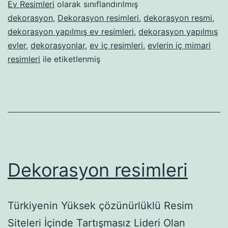
Ev Resimleri
olarak sınıflandırılmış
dekorasyon
,
Dekorasyon resimleri
,
dekorasyon resmi
,
dekorasyon yapılmış ev resimleri
,
dekorasyon yapılmış
evler
,
dekorasyonlar
,
ev iç resimleri
,
evlerin iç mimari
resimleri
ile etiketlenmiş
Dekorasyon resimleri
Türkiyenin Yüksek çözünürlüklü Resim
Siteleri İçinde Tartışmasız Lideri Olan