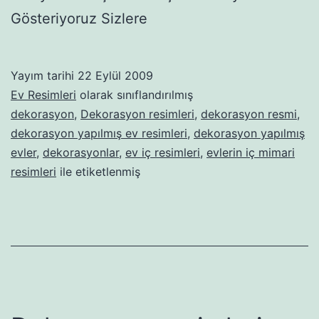
Gösteriyoruz Sizlere
Yayım tarihi
22 Eylül 2009
Ev Resimleri
olarak sınıflandırılmış
dekorasyon
,
Dekorasyon resimleri
,
dekorasyon resmi
,
dekorasyon yapılmış ev resimleri
,
dekorasyon yapılmış
evler
,
dekorasyonlar
,
ev iç resimleri
,
evlerin iç mimari
resimleri
ile etiketlenmiş