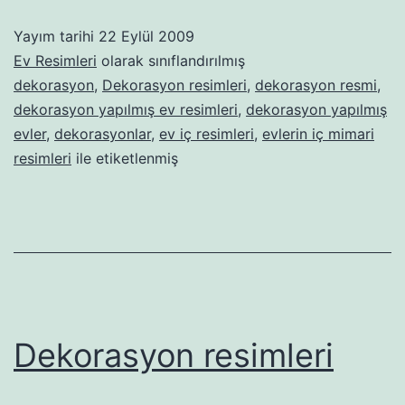
Yayım tarihi
22 Eylül 2009
Ev Resimleri
olarak sınıflandırılmış
dekorasyon
,
Dekorasyon resimleri
,
dekorasyon resmi
,
dekorasyon yapılmış ev resimleri
,
dekorasyon yapılmış
evler
,
dekorasyonlar
,
ev iç resimleri
,
evlerin iç mimari
resimleri
ile etiketlenmiş
Dekorasyon resimleri