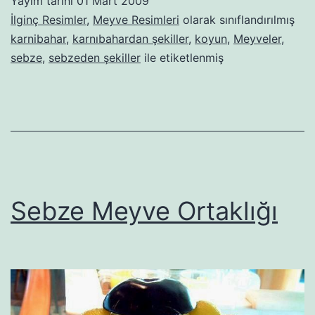
Yayım tarihi
01 Mart 2009
İlginç Resimler
,
Meyve Resimleri
olarak sınıflandırılmış
karnibahar
,
karnıbahardan şekiller
,
koyun
,
Meyveler
,
sebze
,
sebzeden şekiller
ile etiketlenmiş
Sebze Meyve Ortaklığı