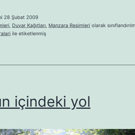
hi
28 Şubat 2009
leri
,
Duvar Kağıtları
,
Manzara Resimleri
olarak sınıflandırıl
alari
ile etiketlenmiş
ın içindeki yol