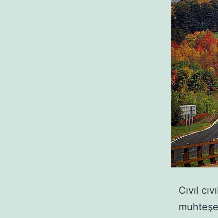
Cıvıl cıv
muhteşem