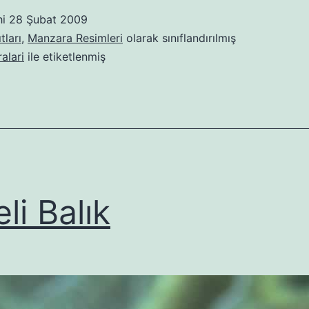
hi
28 Şubat 2009
tları
,
Manzara Resimleri
olarak sınıflandırılmış
alari
ile etiketlenmiş
li Balık