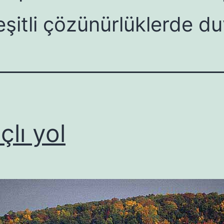
eşitli çözünürlüklerde du
çlı yol