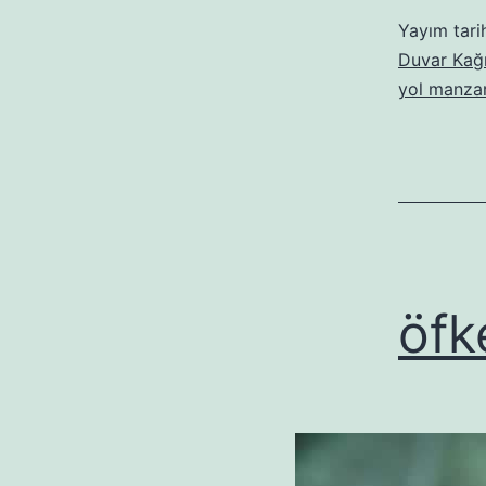
Yayım tari
Duvar Kağı
yol manzar
öfke