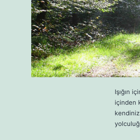
Işığın iç
içinden 
kendiniz
yolculuğa