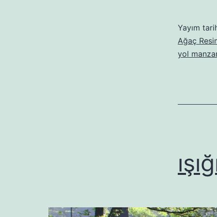
Yayım tari
Ağaç Resim
yol manzar
ışığ