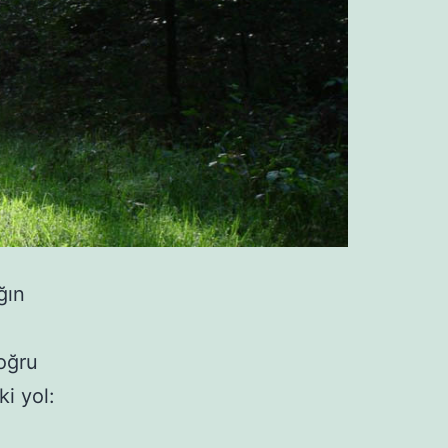
ğın
doğru
ki yol: