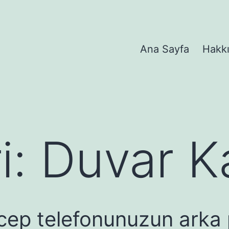
Ana Sayfa
Hakk
i:
Duvar Ka
 cep telefonunuzun arka pl