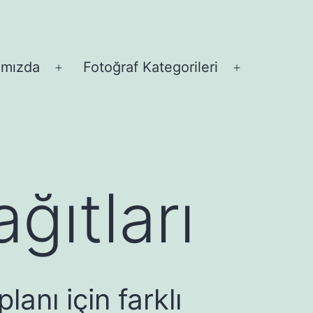
ımızda
Fotoğraf Kategorileri
Menüyü
Menüyü
aç
aç
ğıtları
anı için farklı