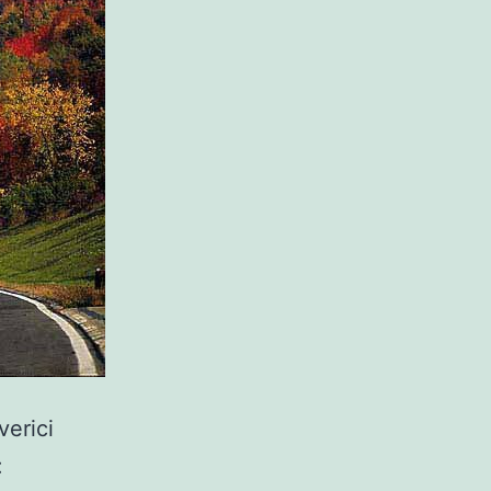
verici
: